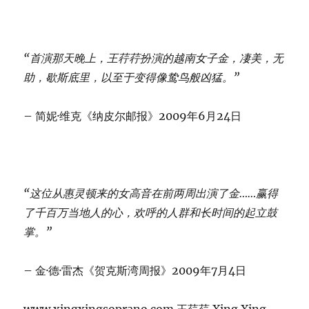
“首演那天晚上，王荇荇扮演的越南女子金，凄美，无
助，歇斯底里，以至于变得像鸷鸟般凶猛。”
– 简妮·维克《纳皮尔邮报》2009年6月24日
“这位从惠灵顿来的女高音在前两周出演了金……赢得
了千百万当地人的心，欢呼的人群和长时间的起立鼓
掌。”
– 金·德·雷杰《贺克斯湾周报》2009年7月4日