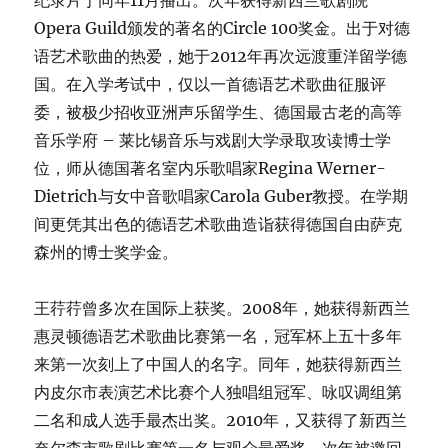
纪录片于同年11月播出。次年获得新西兰歌剧院
Opera Guild颁发的著名的Circle 100奖金。出于对德
语艺术歌曲的热爱，她于2012年再次远渡重洋留学德
国。在入学考试中，仅以一首德语艺术歌曲征服评
委，被极少招收亚洲声乐留学生、德国最古老的高等
音乐学府 – 莱比锡音乐与戏剧大学录取攻读博士学
位，师从德国著名室内乐歌唱家Regina Werner-
Dietrich与女中音歌唱家Carola Guber教授。在学期
间更凭其出色的德语艺术歌曲造诣获得德国自由萨克
森州的博士奖学金。
王荇荇曾多次在国际上获奖。2008年，她获得新西兰
惠灵顿德语艺术歌曲比赛第一名，冠军杯上五十多年
来第一次刻上了中国人的名字。同年，她获得新西兰
内皮尔市表演艺术比赛个人独唱组冠军、咏叹调组第
二名和成人选手最杰出奖。2010年，又获得了新西兰