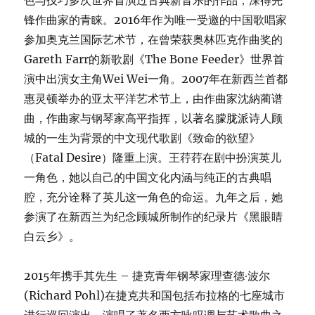
色与技巧多次世界首演过古典新音乐的作品，深得先
锋作曲家的青睐。2016年作为唯一受邀的中国歌唱家
参加奥克兰国际艺术节，在曾荣获奥林匹克作曲奖的
Gareth Farr的新歌剧《The Bone Feeder》世界首
演中出演女主角Wei Wei一角。2007年在新西兰首都
惠灵顿举办的亚太平洋艺术节上，由作曲家沈納蔺谱
曲，作曲家与钢琴家高平指挥，以著名朦胧派诗人顾
城的一生为背景的中文现代歌剧《致命的欲望》
（Fatal Desire）隆重上演。王荇荇在剧中扮演英儿
一角色，她以自己的中国文化内涵与纯正的古典唱
腔，充分诠释了英儿这一角色的命运。九年之后，她
参演了在新西兰为纪念顾城所制作的纪录片《黑眼睛
白云乡》。
2015年携手其先生 – 捷克青年钢琴家理查德∙波尔
(Richard Pohl)在捷克共和国包括布拉格的七座城市