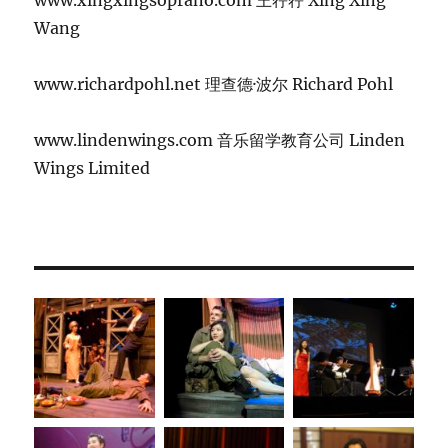
www.xingxingsoprano.com 王荇荇 Xing Xing
Wang
www.richardpohl.net 理查德·波尔 Richard Pohl
www.lindenwings.com 音乐留学教育公司 Linden
Wings Limited