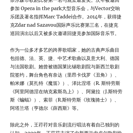
奈尔森市歌剧比赛第一名与观众最爱奖。次年被邀回
参加 Opera in the park大型音乐会，与Vector交响
乐团及著名指挥Marc Taddei合作。2014年，获得捷
克Zdar nad Sazavou国际声乐比赛第三名，在捷克
巡回演出以后又被多次邀请回捷克参加国际音乐节。
作为一位多才多艺的跨界歌唱家，她的古典声乐曲目
包括德、法、英、捷、中艺术歌曲以及意大利、德国
与法国歌剧。她曾被德国莱比锡歌剧院与新西兰歌剧
院签约，舞台角色有奈达（里昂卡伐罗《丑角》）、
帕米娜（莫扎特《魔笛》）、泽比涅塔（R. 斯特劳斯
《阿里阿德涅在纳克索斯岛上》）、阿黛拉（J.斯特劳
斯《蝙蝠》）、索菲（R.斯特劳斯《玫瑰骑士》）、
阿塔兰塔（亨德尔《薛西斯》等。
除此之外，王荇荇对音乐剧流行唱法有着自己独到的