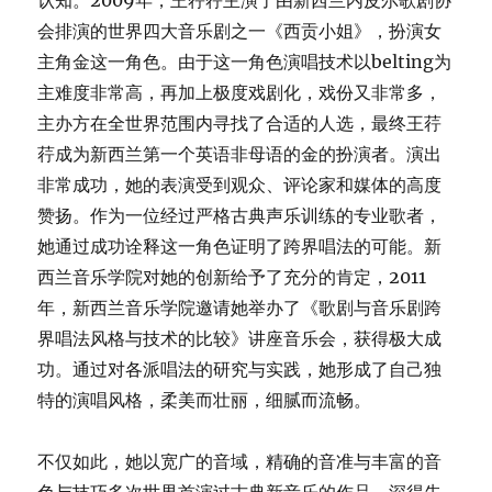
认知。2009年，王荇荇主演了由新西兰内皮尔歌剧协
会排演的世界四大音乐剧之一《西贡小姐》，扮演女
主角金这一角色。由于这一角色演唱技术以belting为
主难度非常高，再加上极度戏剧化，戏份又非常多，
主办方在全世界范围内寻找了合适的人选，最终王荇
荇成为新西兰第一个英语非母语的金的扮演者。演出
非常成功，她的表演受到观众、评论家和媒体的高度
赞扬。作为一位经过严格古典声乐训练的专业歌者，
她通过成功诠释这一角色证明了跨界唱法的可能。新
西兰音乐学院对她的创新给予了充分的肯定，2011
年，新西兰音乐学院邀请她举办了《歌剧与音乐剧跨
界唱法风格与技术的比较》讲座音乐会，获得极大成
功。通过对各派唱法的研究与实践，她形成了自己独
特的演唱风格，柔美而壮丽，细腻而流畅。
不仅如此，她以宽广的音域，精确的音准与丰富的音